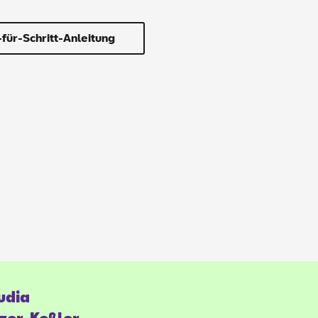
-für-Schritt-Anleitung
­dia