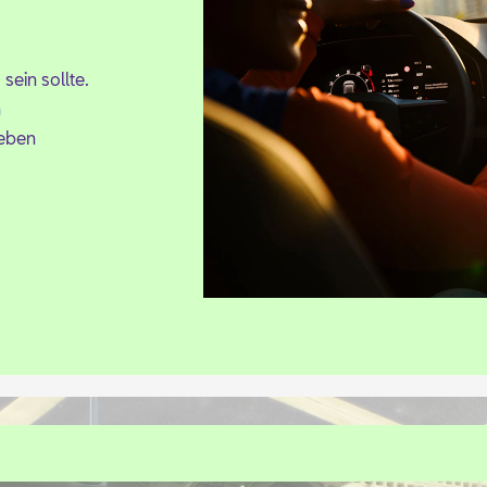
sein soll­te.
n
Le­ben