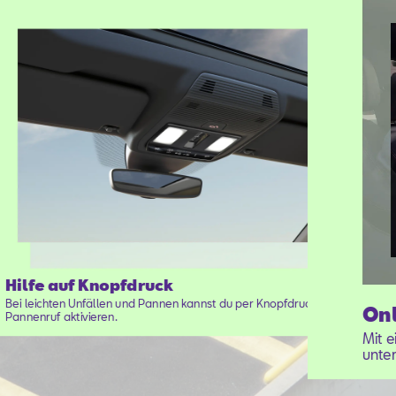
Hilfe auf Knopfdruck
Bei leichten Unfällen und Pannen kannst du per Knopfdruck den
Onl
Pannenruf aktivieren.
Mit 
unter