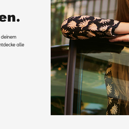
en.
u dei­nem
t­de­cke alle