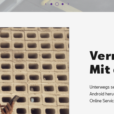
Ver
Mit
Un­ter­wegs s
An­dro­id her
On­line Ser­vi