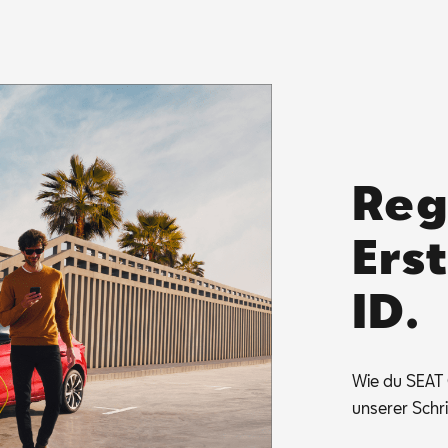
Reg
Ers
ID.
Wie du SEAT CO
un­se­rer Schr