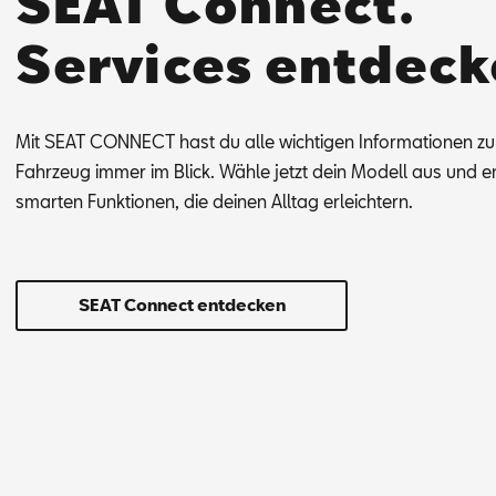
SEAT Connect.
Services entdeck
Mit SEAT CON­NECT hast du alle wich­ti­gen In­for­ma­tio­nen z
Fahr­zeug im­mer im Blick. Wäh­le jetzt dein Mo­dell aus und en
smar­ten Funk­tio­nen, die dei­nen All­tag er­leich­tern.
SEAT Connect entdecken