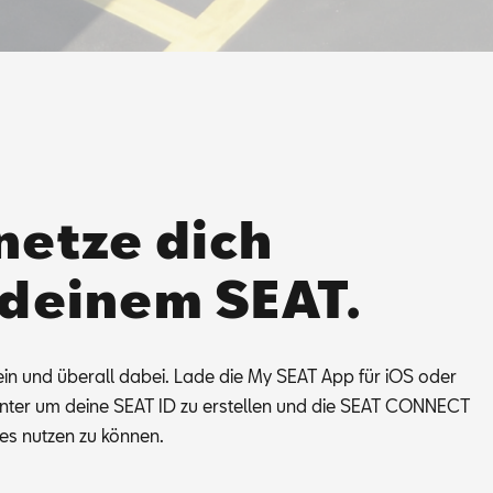
netze dich
 deinem SEAT.
ein und über­all da­bei. Lade die My SEAT App für iOS oder
­un­ter um dei­ne SEAT ID zu er­stel­len und die SEAT CON­NECT
ces nut­zen zu kön­nen.