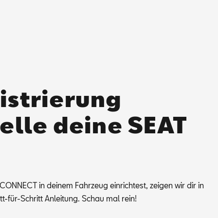
istrierung
telle deine SEAT
N­NEC­T in dei­nem Fahr­zeug ein­rich­test, zei­gen wir dir in
itt-für-Schritt An­lei­tung. Schau mal rein!