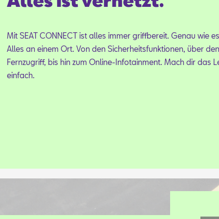
Alles ist vernetzt.
Mit SEAT CON­NECT ist al­les im­mer griff­be­reit. Ge­nau wie es 
Al­les an ei­nem Ort. Von den Si­cher­heits­funk­tio­nen, über de
Fern­zu­griff, bis hin zum On­line-In­fo­tain­ment. Mach dir das 
ein­fach.