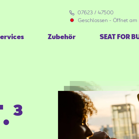
07623 / 47500
Geschlossen
-
Öffnet am
ervices
Zubehör
SEAT FOR B
.³